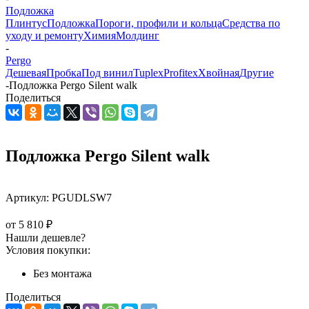
Подложка
Плинтус
Подложка
Пороги, профили и кольца
Средства по
уходу и ремонту
Химия
Молдинг
-
Pergo
Дешевая
Пробка
Под винил
Tuplex
Profitex
Хвойная
Другие
-
Подложка Pergo Silent walk
Поделиться
Подложка Pergo Silent walk
Артикул:
PGUDLSW7
от
5 810 ₽
Нашли дешевле?
Условия покупки:
Без монтажа
Поделиться