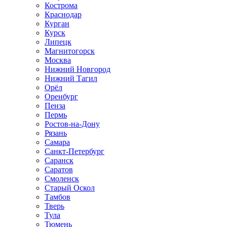
Кострома
Краснодар
Курган
Курск
Липецк
Магнитогорск
Москва
Нижний Новгород
Нижний Тагил
Орёл
Оренбург
Пенза
Пермь
Ростов‑на‑Дону
Рязань
Самара
Санкт‑Петербург
Саранск
Саратов
Смоленск
Старый Оскол
Тамбов
Тверь
Тула
Тюмень