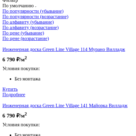
Фильтр
По умолчанию
По популярности (убывание)
По популярности (возрастание)
По алфавиту (убывание)
По алфавиту (возрастание)
По цене (убывание)
По цене (возрастание)
Инженерная доска Green Line Village 114 Мурано Вилладж
2
6 790
₽/м
Условия покупки:
Без монтажа
Купить
Подробнее
Инженерная доска Green Line Village 141 Майорка Вилладж
2
6 790
₽/м
Условия покупки:
Без монтажа