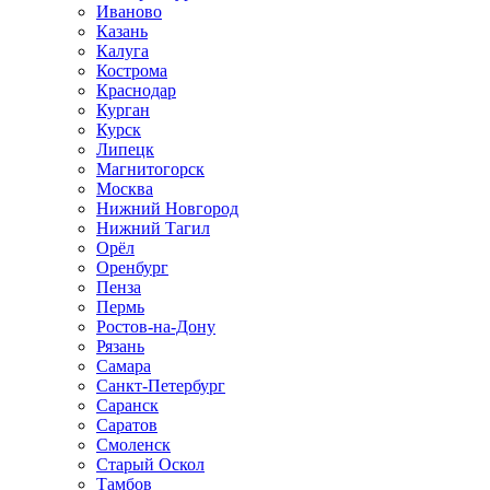
Иваново
Казань
Калуга
Кострома
Краснодар
Курган
Курск
Липецк
Магнитогорск
Москва
Нижний Новгород
Нижний Тагил
Орёл
Оренбург
Пенза
Пермь
Ростов‑на‑Дону
Рязань
Самара
Санкт‑Петербург
Саранск
Саратов
Смоленск
Старый Оскол
Тамбов