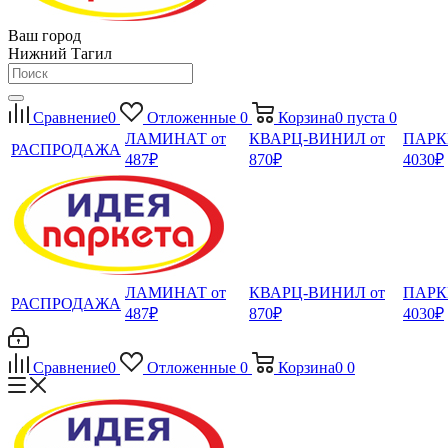
Ваш город
Нижний Тагил
Сравнение
0
Отложенные
0
Корзина
0
пуста
0
ЛАМИНАТ от
КВАРЦ-ВИНИЛ от
ПАРК
РАСПРОДАЖА
487₽
870₽
4030₽
ЛАМИНАТ от
КВАРЦ-ВИНИЛ от
ПАРК
РАСПРОДАЖА
487₽
870₽
4030₽
Сравнение
0
Отложенные
0
Корзина
0
0