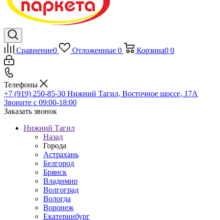
Сравнение
0
Отложенные
0
Корзина
0
0
Телефоны
+7 (919) 250-85-30
Нижний Тагил, Восточное шоссе, 17А
Звоните с 09:00-18:00
Заказать звонок
Нижний Тагил
Назад
Города
Астрахань
Белгород
Брянск
Владимир
Волгоград
Вологда
Воронеж
Екатеринбург