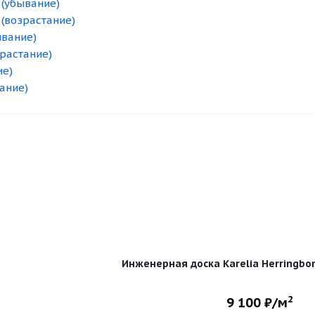
 (убывание)
 (возрастание)
ывание)
зрастание)
ие)
ание)
Инженерная доска Karelia Herringbo
2
9 100
₽/м