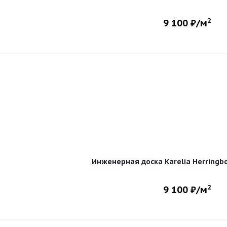
2
9 100
₽/м
Инженерная доска Karelia Herringb
2
9 100
₽/м