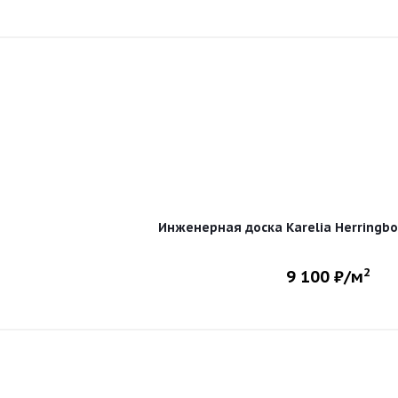
Инженерная доска Karelia Herringb
2
9 100
₽/м