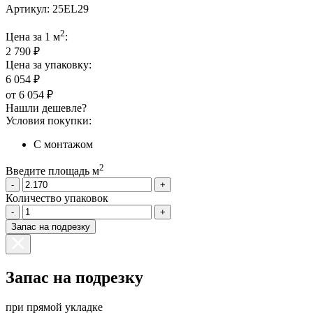
Артикул:
25EL29
2
Цена за 1 м
:
2 790 ₽
Цена за упаковку:
6 054 ₽
от
6 054 ₽
Нашли дешевле?
Условия покупки:
С монтажом
2
Введите площадь м
-
+
Количество упаковок
-
+
Запас на подрезку
Запас на подрезку
при прямой укладке