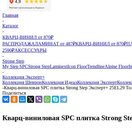
Главная
-
Каталог
-
КВАРЦ-ВИНИЛ от 870₽
РАСПРОДАЖА
ЛАМИНАТ от 487₽
КВАРЦ-ВИНИЛ от 870₽
ПА
2590₽
АКСЕССУАРЫ
-
Strong Step
My Step SPC
Strong Step
Laminext
Icon Floor
Trendline
Alpine Floor
I
-
Коллекция Эксперт+
Коллекция Шеврон
Коллекция Идеал
Коллекция Эксперт
Коллек
-
Кварц-виниловая SPC плитка Strong Step Эксперт+ 25EL29 То
Поделиться
Кварц-виниловая SPC плитка Strong St