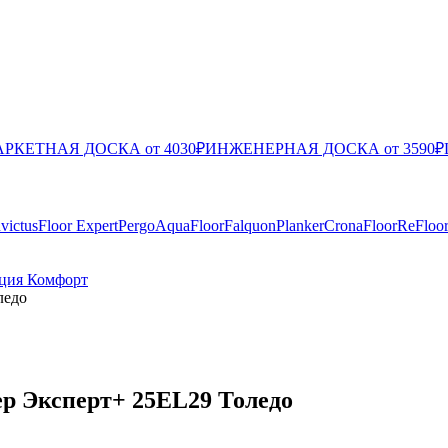
РКЕТНАЯ ДОСКА от 4030₽
ИНЖЕНЕРНАЯ ДОСКА от 3590₽
nvictus
Floor Expert
Pergo
AquaFloor
Falquon
Planker
CronaFloor
ReFloo
ция Комфорт
ледо
ep Эксперт+ 25EL29 Толедо