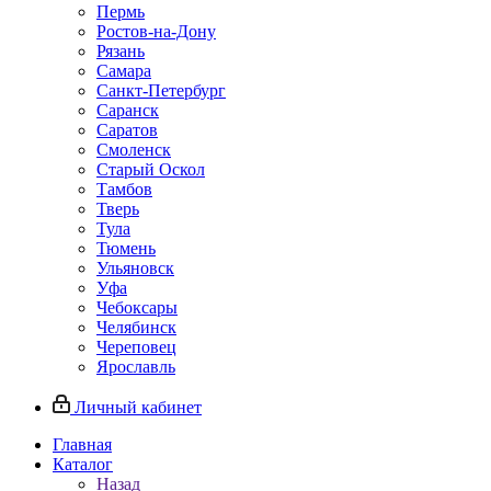
Пермь
Ростов‑на‑Дону
Рязань
Самара
Санкт‑Петербург
Саранск
Саратов
Смоленск
Старый Оскол
Тамбов
Тверь
Тула
Тюмень
Ульяновск
Уфа
Чебоксары
Челябинск
Череповец
Ярославль
Личный кабинет
Главная
Каталог
Назад