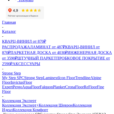
Главная
-
Каталог
-
КВАРЦ-ВИНИЛ от 870₽
РАСПРОДАЖА
ЛАМИНАТ от 487₽
КВАРЦ-ВИНИЛ от
870₽
ПАРКЕТНАЯ ДОСКА от 4030₽
ИНЖЕНЕРНАЯ ДОСКА
от 3590₽
ШТУЧНЫЙ ПАРКЕТ
ПРОБКОВОЕ ПОКРЫТИЕ от
2590₽
АКСЕССУАРЫ
-
Strong Step
My Step SPC
Strong Step
Laminext
Icon Floor
Trendline
Alpine
Floor
Invictus
Floor
Expert
Pergo
AquaFloor
Falquon
Planker
CronaFloor
ReFloor
Fine
Floor
-
Коллекция Эксперт
Коллекция Эксперт+
Коллекция Шеврон
Коллекция
Идеал
Коллекция Комфорт