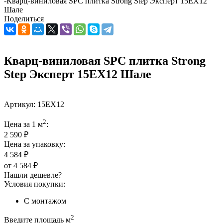
-
Кварц-виниловая SPC плитка Strong Step Эксперт 15ЕХ12
Шале
Поделиться
Кварц-виниловая SPC плитка Strong
Step Эксперт 15ЕХ12 Шале
Артикул:
15ЕХ12
2
Цена за 1 м
:
2 590 ₽
Цена за упаковку:
4 584 ₽
от
4 584 ₽
Нашли дешевле?
Условия покупки:
С монтажом
2
Введите площадь м