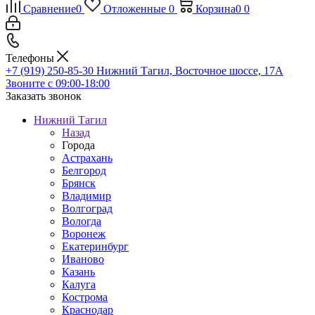
Сравнение
0
Отложенные
0
Корзина
0
0
Телефоны
+7 (919) 250-85-30
Нижний Тагил, Восточное шоссе, 17А
Звоните с 09:00-18:00
Заказать звонок
Нижний Тагил
Назад
Города
Астрахань
Белгород
Брянск
Владимир
Волгоград
Вологда
Воронеж
Екатеринбург
Иваново
Казань
Калуга
Кострома
Краснодар