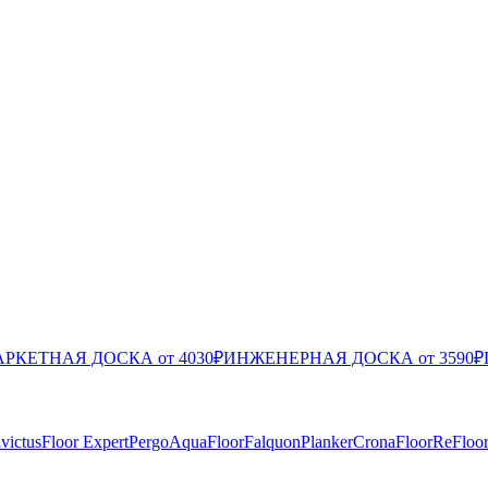
РКЕТНАЯ ДОСКА от 4030₽
ИНЖЕНЕРНАЯ ДОСКА от 3590₽
nvictus
Floor Expert
Pergo
AquaFloor
Falquon
Planker
CronaFloor
ReFloo