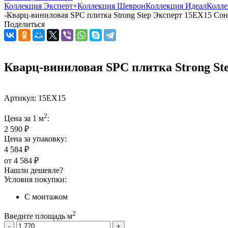
Коллекция Эксперт+
Коллекция Шеврон
Коллекция Идеал
Колле
-
Кварц-виниловая SPC плитка Strong Step Эксперт 15ЕХ15 Со
Поделиться
Кварц-виниловая SPC плитка Strong St
Артикул:
15ЕХ15
2
Цена за 1 м
:
2 590 ₽
Цена за упаковку:
4 584 ₽
от
4 584 ₽
Нашли дешевле?
Условия покупки:
С монтажом
2
Введите площадь м
-
+