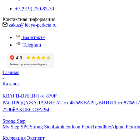
+7 (919) 250-85-30
Контактная информация
zakaz@ideya-parketa.ru
Вконтакте
Telegram
Главная
-
Каталог
-
КВАРЦ-ВИНИЛ от 870₽
РАСПРОДАЖА
ЛАМИНАТ от 487₽
КВАРЦ-ВИНИЛ от 870₽
ПА
2590₽
АКСЕССУАРЫ
-
Strong Step
My Step SPC
Strong Step
Laminext
Icon Floor
Trendline
Alpine Floor
I
-
Коллекция Эксперт