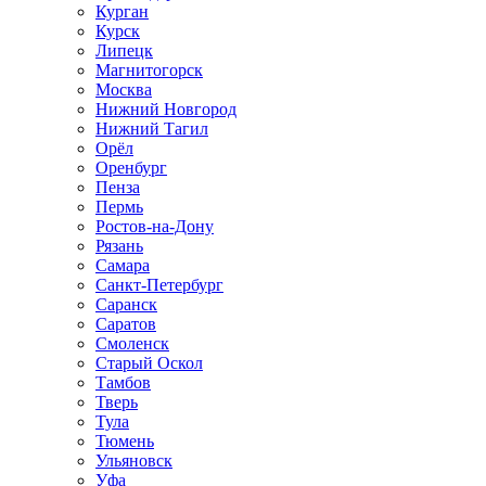
Курган
Курск
Липецк
Магнитогорск
Москва
Нижний Новгород
Нижний Тагил
Орёл
Оренбург
Пенза
Пермь
Ростов‑на‑Дону
Рязань
Самара
Санкт‑Петербург
Саранск
Саратов
Смоленск
Старый Оскол
Тамбов
Тверь
Тула
Тюмень
Ульяновск
Уфа