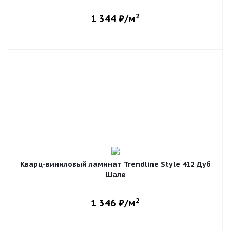
2
1 344
₽/м
Кварц-виниловый ламинат Trendline Style 412 Дуб
Шале
2
1 346
₽/м