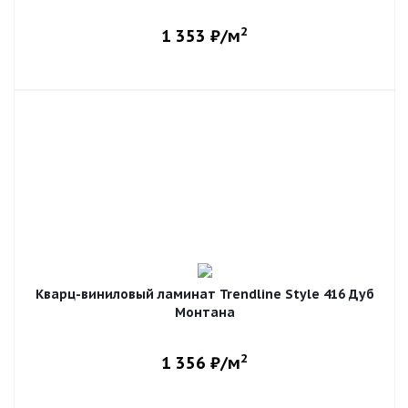
2
1 353
₽/м
Кварц-виниловый ламинат Trendline Style 416 Дуб
Монтана
2
1 356
₽/м