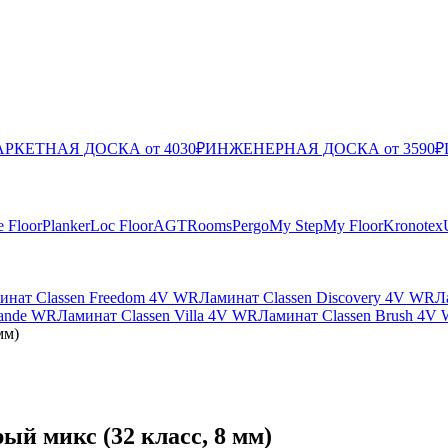
РКЕТНАЯ ДОСКА от 4030₽
ИНЖЕНЕРНАЯ ДОСКА от 3590₽
e Floor
Planker
Loc Floor
AGT
Rooms
Pergo
My Step
My Floor
Kronotex
инат Classen Freedom 4V WR
Ламинат Classen Discovery 4V WR
Л
rande WR
Ламинат Classen Villa 4V WR
Ламинат Classen Brush 4V
мм)
ый микс (32 класс, 8 мм)