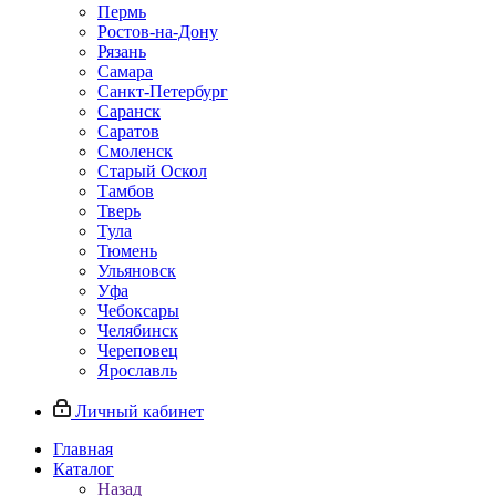
Пермь
Ростов‑на‑Дону
Рязань
Самара
Санкт‑Петербург
Саранск
Саратов
Смоленск
Старый Оскол
Тамбов
Тверь
Тула
Тюмень
Ульяновск
Уфа
Чебоксары
Челябинск
Череповец
Ярославль
Личный кабинет
Главная
Каталог
Назад