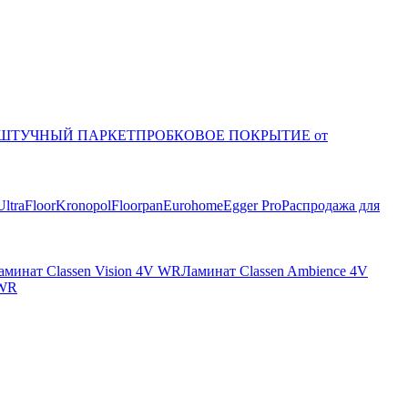
ШТУЧНЫЙ ПАРКЕТ
ПРОБКОВОЕ ПОКРЫТИЕ от
UltraFloor
Kronopol
Floorpan
Eurohome
Egger Pro
Распродажа для
аминат Classen Vision 4V WR
Ламинат Classen Ambience 4V
 WR