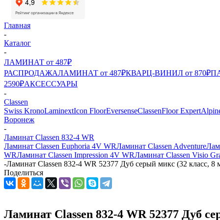
Главная
-
Каталог
-
ЛАМИНАТ от 487₽
РАСПРОДАЖА
ЛАМИНАТ от 487₽
КВАРЦ-ВИНИЛ от 870₽
ПА
2590₽
АКСЕССУАРЫ
-
Classen
Swiss Krono
Laminext
Icon Floor
Eversense
Classen
Floor Expert
Alpin
Воронеж
-
Ламинат Classen 832-4 WR
Ламинат Classen Euphoria 4V WR
Ламинат Classen Adventure
Лам
WR
Ламинат Classen Impression 4V WR
Ламинат Classen Visio G
-
Ламинат Classen 832-4 WR 52377 Дуб серый микс (32 класс, 8 
Поделиться
Ламинат Classen 832-4 WR 52377 Дуб сер