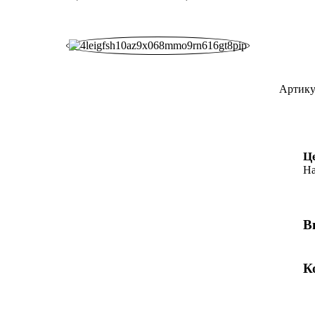
Артику
Ц
На
В
К