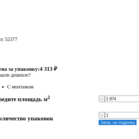
л:
52377
4 313 ₽
ена за упаковку:
шли дешевле?
С монтажом
2
ведите площадь м
-
-
оличество упаковок
Запас на подрезку