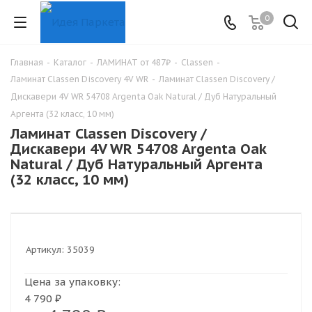
0
Главная
-
Каталог
-
ЛАМИНАТ от 487₽
-
Classen
-
Ламинат Classen Discovery 4V WR
-
Ламинат Classen Discovery /
Дискавери 4V WR 54708 Argenta Oak Natural / Дуб Натуральный
Аргента (32 класс, 10 мм)
Ламинат Classen Discovery /
Дискавери 4V WR 54708 Argenta Oak
Natural / Дуб Натуральный Аргента
(32 класс, 10 мм)
Артикул:
35039
Цена за упаковку:
4 790 ₽