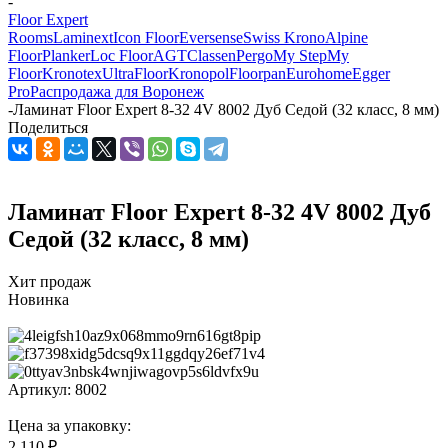
-
Floor Expert
Rooms
Laminext
Icon Floor
Eversense
Swiss Krono
Alpine
Floor
Planker
Loc Floor
AGT
Classen
Pergo
My Step
My
Floor
Kronotex
UltraFloor
Kronopol
Floorpan
Eurohome
Egger
Pro
Распродажа для Воронеж
-
Ламинат Floor Expert 8-32 4V 8002 Дуб Седой (32 класс, 8 мм)
Поделиться
Ламинат Floor Expert 8-32 4V 8002 Дуб
Седой (32 класс, 8 мм)
Хит продаж
Новинка
Артикул:
8002
Цена за упаковку:
2 110 ₽