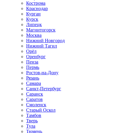
Кострома
Краснодар
Курган
Курск
Липецк
Магнитогорск
Москва
Нижний Новгород
Нижний Тагил
Орёл
Оренбург
Пенза
Пермь
Ростов‑на‑Дону
Рязань
Самара
Санкт‑Петербург
Саранск
Саратов
Смоленск
Старый Оскол
Тамбов
Тверь
Тула
Тюмень