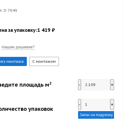
л:
D 7049
1 419 ₽
ена за упаковку:
Нашли дешевле?
Без монтажа
С монтажом
2
ведите площадь м
-
+
-
+
оличество упаковок
Запас на подрезку