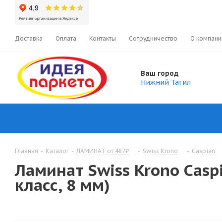
Доставка
Оплата
Контакты
Сотрудничество
О компани
Ваш город
Нижний Тагил
Главная
-
Каталог
-
ЛАМИНАТ от 487₽
-
Swiss Krono
-
Caspian
Ламинат Swiss Krono Casp
класс, 8 мм)