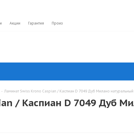
и
Акции
Гарантия
Производители
-
Ламинат Swiss Krono Caspian / Каспиан D 7049 Дуб Милано натуральный (
ian / Каспиан D 7049 Дуб М