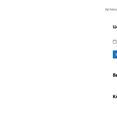
Артику
Ц
В
К