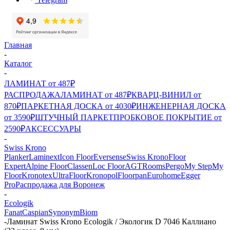
Главная
-
Каталог
-
ЛАМИНАТ от 487₽
РАСПРОДАЖА
ЛАМИНАТ от 487₽
КВАРЦ-ВИНИЛ от
870₽
ПАРКЕТНАЯ ДОСКА от 4030₽
ИНЖЕНЕРНАЯ ДОСКА
от 3590₽
ШТУЧНЫЙ ПАРКЕТ
ПРОБКОВОЕ ПОКРЫТИЕ от
2590₽
АКСЕССУАРЫ
-
Swiss Krono
Planker
Laminext
Icon Floor
Eversense
Swiss Krono
Floor
Expert
Alpine Floor
Classen
Loc Floor
AGT
Rooms
Pergo
My Step
My
Floor
Kronotex
UltraFloor
Kronopol
Floorpan
Eurohome
Egger
Pro
Распродажа для Воронеж
-
Ecologik
Fanat
Caspian
Synonym
Biom
-
Ламинат Swiss Krono Ecologik / Экологик D 7046 Каллиано