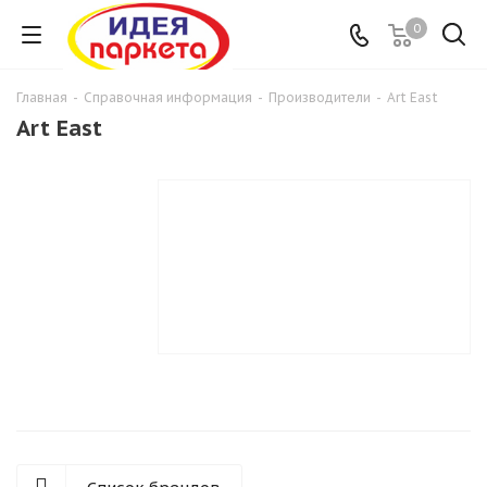
0
Главная
-
Справочная информация
-
Производители
-
Art East
Art East