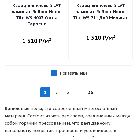
Кварц-виниловый LVT
Кварц-виниловый LVT
ламинат Refloor Home
ламинат Refloor Home
Tile WS 4003 Сосна
Tile WS 711 Дуб Мичиган
Торренс
2
1 310
₽/м
2
1 310
₽/м
Показать еще
1
2
3
36
Виниловые полы, это современный многослойный
материал. Состоит из четырех слоев, соединенных между
собой горячим прессованием. Что дает данному
напольному покрытию прочность и устойчивость к