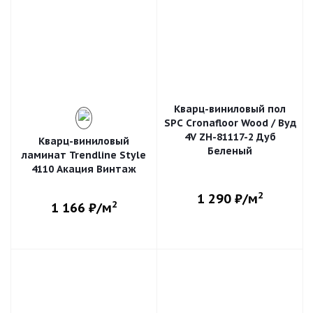
Кварц-виниловый пол
SPC Cronafloor Wood / Вуд
4V ZH-81117-2 Дуб
Кварц-виниловый
Беленый
ламинат Trendline Style
4110 Акация Винтаж
2
1 290
₽/м
2
1 166
₽/м